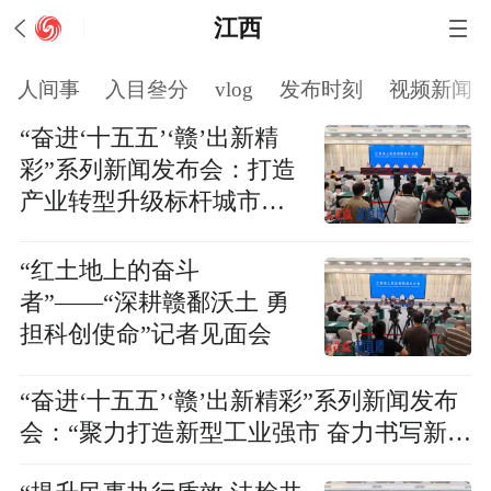
江西
人间事
入目叄分
vlog
发布时刻
视频新闻
“奋进‘十五五’‘赣’出新精
彩”系列新闻发布会：打造
产业转型升级标杆城市新
闻发布会
“红土地上的奋斗
者”——“深耕赣鄱沃土 勇
担科创使命”记者见面会
“奋进‘十五五’‘赣’出新精彩”系列新闻发布
会：“聚力打造新型工业强市 奋力书写新时
代 天工开物新篇章”新闻发布会实录