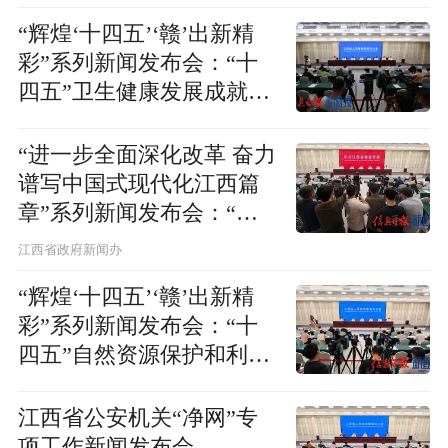
“辉煌‘十四五’‘赣’出新精
彩”系列新闻发布会：“十
四五”卫生健康发展成就新
闻发布会
“进一步全面深化改革 奋力
谱写中国式现代化江西篇
章”系列新闻发布会：“持
续擦亮江西林改品牌 走深
江西省政府新闻办
走实先行先试之路”新闻发
“辉煌‘十四五’‘赣’出新精
布会
彩”系列新闻发布会：“十
四五”自然资源保护和利用
成效新闻发布会
江西省公安机关“净网”专
项工作新闻发布会